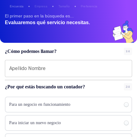
Encuesta
Empresa
Tamaño
Preferencia
El primer paso en la búsqueda es...
Evaluaremos qué servicio necesitas.
¿Cómo podemos llamar?
1/4
Apellido Nombre
¿Por qué estás buscando un contador?
2/4
Para un negocio en funcionamiento
Para iniciar un nuevo negocio